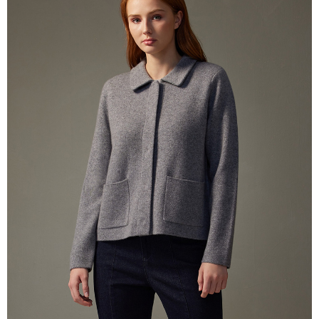
一、 AFTEE代金後払いについて
ATM払い
1.お支払い方法でAFTEE代金後払いを選択すると、携帯電話認証ウィンド
ウが表示されます。
代金引換
2.SMSで認証してお支払い手続を進めてください。
3.注文するときのお支払いは不要です。商品はご指定の住所に配送されま
す。
配送方法
4.ご注文が完了すると、携帯に支払い通知のSMSが届きます。アプリ会員
の場合は、AFTEE アプリプッシュ通知が届きます。
全家超商取貨付款
5.商品受け取り時のお支払いは不要です。商品を確かめてから、SMSまた
配送毎にNT$100、NT$2,000以上で送料無料
はアプリの通知に従って、4大コンビニ、またはATM/オンラインバンキン
グでお支払いください。
付款後全家超商取貨
代金納付期限は最短で 14 日以内ですので、ご注意ください。AFTEE アプ
配送毎にNT$100、NT$2,000以上で送料無料
リをダウンロードして AFTEE 会員になるとお支払い期限を最長 45 日以内
まで延長できます。
7-11超商取貨付款
配送毎にNT$100、NT$2,000以上で送料無料
お支払期限は、ショップが請求した期日と、AFTEEで延長できる日数をも
とに計算されます。AFTEEで注文すると、商品を受け取るまで支払い期限
付款後7-11超商取貨
を延長できますが、商品を期限内に受け取れない場合があります（例：予
約商品や商品到着日が比較的遅い商品）。そのため、商品到着の有無に関
配送毎にNT$100、NT$2,000以上で送料無料
わらず、AFTEEで指定された期限内にお支払いください。
新竹物流宅配
二、支払い限度額
配送毎にNT$100、NT$2,000以上で送料無料
1.初回 AFTEEを ご利用の際に、認証結果及び当社の審査の結果に基づ
き、限度額が設定されます。