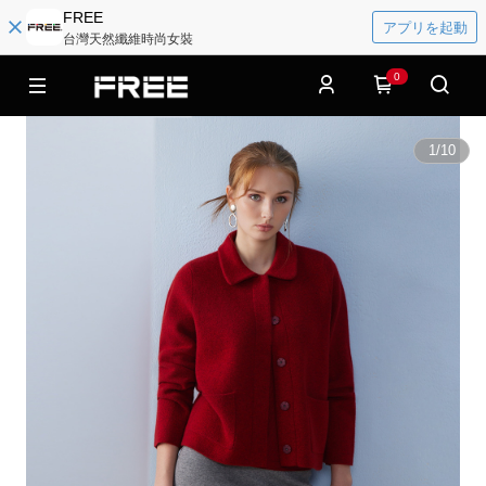
FREE
アプリを起動
台灣天然纖維時尚女裝
0
1
/
10