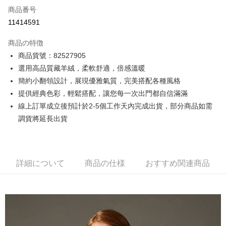
商品番号
クレジットカード分割払い
11414591
3回払い、金利0、毎回
NT$9,266
21行の銀行
商品の特徴
6回払い、金利0、毎回
NT$4,633
21行の銀行
合作金庫商業銀行
第一商業銀行
商品貨號：82527905
華南商業銀行
彰化商業銀行
12回払い、金利0、毎回
NT$2,316
21行の銀行
合作金庫商業銀行
第一商業銀行
選用高品質藏羊絨，柔軟舒適，倍感溫暖
上海商業儲蓄銀行
台北富邦商業銀行
華南商業銀行
彰化商業銀行
合作金庫商業銀行
第一商業銀行
コンビニ店頭代金引換
国泰世華商業銀行
兆豐國際商業銀行
簡約小翻領設計，展現優雅氣質，完美搭配各種風格
上海商業儲蓄銀行
台北富邦商業銀行
華南商業銀行
彰化商業銀行
台湾中小企業銀行
台中商業銀行
提供經典色彩，輕鬆搭配，讓您每一次出門都自信滿滿
国泰世華商業銀行
兆豐國際商業銀行
LINE Pay
上海商業儲蓄銀行
台北富邦商業銀行
HSBC(台湾)商業銀行
華泰商業銀行
台湾中小企業銀行
台中商業銀行
線上訂單成立後預計於2-5個工作天內完成出貨，部分商品如需
国泰世華商業銀行
兆豐國際商業銀行
聯邦商業銀行
遠東国際商業銀行
HSBC(台湾)商業銀行
華泰商業銀行
Apple Pay
調貨將延長出貨
台湾中小企業銀行
台中商業銀行
元大商業銀行
永豐商業銀行
聯邦商業銀行
遠東国際商業銀行
HSBC(台湾)商業銀行
華泰商業銀行
玉山商業銀行
星展(台湾)商業銀行
JKOPAY
元大商業銀行
永豐商業銀行
聯邦商業銀行
遠東国際商業銀行
台新國際商業銀行
中国信託商業銀行
玉山商業銀行
星展(台湾)商業銀行
元大商業銀行
永豐商業銀行
台湾楽天クレジットカード会社
Easy Wallet
台新國際商業銀行
中国信託商業銀行
玉山商業銀行
星展(台湾)商業銀行
詳細について
商品の仕様
おすすめ関連商品
台湾楽天クレジットカード会社
台新國際商業銀行
中国信託商業銀行
Google Pay
台湾楽天クレジットカード会社
Plus Pay
AFTEE代金後払い
説明