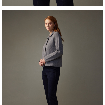
2.決済金額は最低NT$20です。
付款後門市自取
3.現在、台湾の会員のみご利用いただけます。
送料無料
三、利用規約「AFTEE代金後払い」（以下当サービスという）はネットプ
貨到付款
ロテクションズ（以下 AFTEE という）が提供し、AFTEEが代金を徴収し
ます。当サービスご利用の際に提供しなければならない個人情報（注文者
配送毎にNT$100、NT$2,000以上で送料無料
の氏名、電話番号、受取人の氏名、電話番号、受取人住所を含むがこれに
限らない）は、AFTEEに渡され当サービスで必要な範囲内で利用されま
す。AFTEEの個人情報の収集、処理、利用について、詳細はAFTEE公式ホ
ームページの『個人情報の収集、処理及び利用に関する声明』をご参照く
ださい（
https://aftee.tw/privacypolicy/
）。
AFTEEの初回ご利用の際に、審査を通過すれば、最高額がNT$10,000にな
ります。支払い期限を過ぎた場合、その金額に基づいて年利20%の遅延滞
納金が加算されます。未成年の利用者は、事前に法定代理人または後見人
の同意を得ればAFTEEをご利用いただけます。
個人情報の処理、利用について疑問がある、または関連する法律の権利を
行使したい場合は、ネットプロテクションズ
cs_tw@netprotections.co.jp
にご連絡ください。上記に示した個人情報を、必要な購入注文書とあわせ
てAFTEEにご提供いただく、またはAFTEEにあなたの個人情報の収集、処
理、利用を許可することににご同意いただけない場合は、当サービスを選
択しないでください。