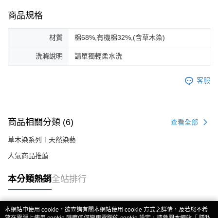
商品規格
材質
棉68%,有機棉32%,(含草木染)
洗滌說明
請單獨輕柔水洗
客服
商品相關分類 (6)
查看全部
草木染系列︱天然染藝
人氣商品推薦
本分類熱銷
全站排行
本網站中使用 cookie，欲查詢有關本網站使用 cookie 方式之詳情，及若您不希
熱門標籤