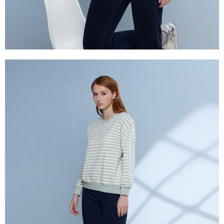
２．關於個人資料處理事宜，請瀏覽以下網址：
https://aftee.tw/terms/#terms3
付款後門市自取
３．未成年的使用者請事先徵得法定代理人或監護人之同意方可使用
免運費
「AFTEE先享後付」，若未經同意申辦者引起之損失，本公司不負相關責
任。
貨到付款
４．使用「AFTEE先享後付」時，將依據個別帳號之用戶狀況，依本公司即
時審查核予不同之上限額度；若仍有額度不足之情形，本公司將視審查結果
每筆NT$100，滿NT$2,000(含以上)免運費
請求用戶進行身份認證。
５．嚴禁一人註冊多個帳號或使用他人資訊註冊。若發現惡意使用之情形，
恩沛科技股份有限公司將有權停止該用戶之使用額度並採取法律行動。