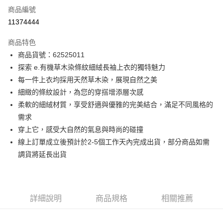
商品編號
信用卡分期付款
11374444
3 期 0 利率 每期
NT$1,160
21家銀行
商品特色
6 期 0 利率 每期
NT$580
21家銀行
合作金庫商業銀行
第一商業銀行
商品貨號：62525011
華南商業銀行
彰化商業銀行
12 期 0 利率 每期
NT$290
21家銀行
合作金庫商業銀行
第一商業銀行
探索 e.有機草木染條紋細絨長袖上衣的獨特魅力
上海商業儲蓄銀行
台北富邦商業銀行
華南商業銀行
彰化商業銀行
合作金庫商業銀行
第一商業銀行
超商取貨付款
國泰世華商業銀行
兆豐國際商業銀行
每一件上衣均採用天然草木染，展現自然之美
上海商業儲蓄銀行
台北富邦商業銀行
華南商業銀行
彰化商業銀行
臺灣中小企業銀行
台中商業銀行
細緻的條紋設計，為您的穿搭增添層次感
國泰世華商業銀行
兆豐國際商業銀行
LINE Pay
上海商業儲蓄銀行
台北富邦商業銀行
匯豐（台灣）商業銀行
華泰商業銀行
臺灣中小企業銀行
台中商業銀行
柔軟的細絨材質，享受舒適與優雅的完美結合，滿足不同風格的
國泰世華商業銀行
兆豐國際商業銀行
聯邦商業銀行
遠東國際商業銀行
匯豐（台灣）商業銀行
華泰商業銀行
Apple Pay
需求
臺灣中小企業銀行
台中商業銀行
元大商業銀行
永豐商業銀行
聯邦商業銀行
遠東國際商業銀行
匯豐（台灣）商業銀行
華泰商業銀行
穿上它，感受大自然的氣息與時尚的碰撞
玉山商業銀行
星展（台灣）商業銀行
街口支付
元大商業銀行
永豐商業銀行
聯邦商業銀行
遠東國際商業銀行
線上訂單成立後預計於2-5個工作天內完成出貨，部分商品如需
台新國際商業銀行
中國信託商業銀行
玉山商業銀行
星展（台灣）商業銀行
元大商業銀行
永豐商業銀行
台灣樂天信用卡公司
悠遊付
調貨將延長出貨
台新國際商業銀行
中國信託商業銀行
玉山商業銀行
星展（台灣）商業銀行
台灣樂天信用卡公司
台新國際商業銀行
中國信託商業銀行
Google Pay
台灣樂天信用卡公司
全盈+PAY
詳細說明
商品規格
相關推薦
AFTEE先享後付
相關說明