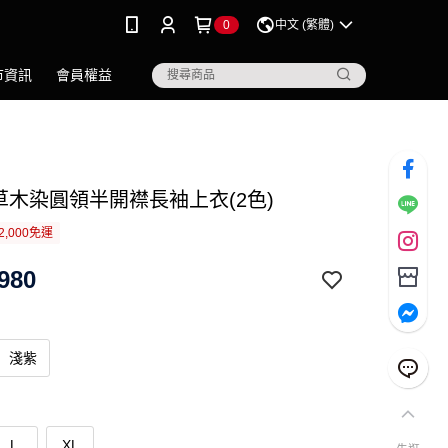
0
中文 (繁體)
市資訊
會員權益
機草木染圓領半開襟長袖上衣(2色)
2,000免運
980
淺紫
L
XL