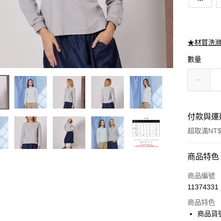
★材質洗
數量
付款與運
超取滿NT$
付款方式
商品特色
信用卡一
商品編號
11374331
信用卡分
商品特色
3 期 
商品貨號