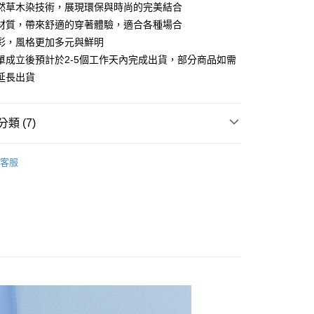
0 利率 每期
NT$496
21家銀行
庫商業銀行
第一商業銀行
然草木染技術，展現環保與時尚的完美結合
業銀行
彰化商業銀行
 0 利率 每期
NT$248
21家銀行
材質，帶來舒適的穿著體驗，適合各種場合
庫商業銀行
第一商業銀行
業儲蓄銀行
台北富邦商業銀行
業銀行
彰化商業銀行
彩，風格更加多元與鮮明
庫商業銀行
第一商業銀行
付款
華商業銀行
兆豐國際商業銀行
業儲蓄銀行
台北富邦商業銀行
單成立後預計於2-5個工作天內完成出貨，部分商品如需
業銀行
彰化商業銀行
小企業銀行
台中商業銀行
華商業銀行
兆豐國際商業銀行
業儲蓄銀行
台北富邦商業銀行
延長出貨
台灣）商業銀行
華泰商業銀行
小企業銀行
台中商業銀行
華商業銀行
兆豐國際商業銀行
業銀行
遠東國際商業銀行
台灣）商業銀行
華泰商業銀行
小企業銀行
台中商業銀行
業銀行
永豐商業銀行
業銀行
遠東國際商業銀行
台灣）商業銀行
華泰商業銀行
類 (7)
業銀行
星展（台灣）商業銀行
業銀行
永豐商業銀行
業銀行
遠東國際商業銀行
際商業銀行
中國信託商業銀行
業銀行
星展（台灣）商業銀行
業銀行
永豐商業銀行
列︱天然染藝
天信用卡公司
際商業銀行
中國信託商業銀行
客服
業銀行
星展（台灣）商業銀行
天信用卡公司
推薦
際商業銀行
中國信託商業銀行
y
天信用卡公司
長袖上衣
POLO衫
享後付
繽紛馬卡龍色系
FTEE先享後付」】
舒適有機棉
先享後付是「在收到商品之後才付款」的支付方式。 讓您購物簡單
心！
棉穿搭 ⇲ 限時活動
：不需註冊會員、不需綁卡、不需儲值。
：只要手機號碼，簡訊認證，即可結帳。