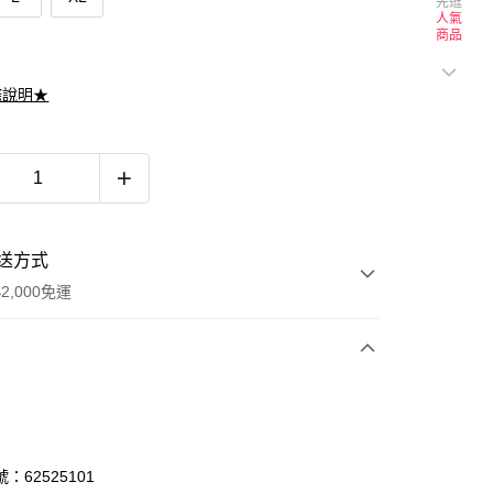
先逛
人氣
商品
滌說明★
送方式
2,000免運
次付款
期付款
0 利率 每期
NT$993
21家銀行
：62525101