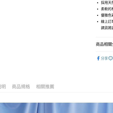
6 期 
合作金
採用天
華南商
12 期
柔軟的
合作金
上海商
華南商
優雅色
合作金
超商取貨
國泰世
上海商
線上訂
華南商
臺灣中
國泰世
LINE Pay
上海商
調貨將
匯豐（
臺灣中
國泰世
聯邦商
匯豐（
Apple Pay
臺灣中
元大商
聯邦商
匯豐（
商品相關分
玉山商
街口支付
元大商
聯邦商
台新國
玉山商
元大商
草木染系
台灣樂
悠遊付
台新國
分享
玉山商
台灣樂
人氣商品
台新國
Google Pa
台灣樂
【上衣】
全盈+PAY
【上衣】
AFTEE先
說明
商品規格
相關推薦
主題推薦
相關說明
【關於「A
主題推薦
ATM付款
AFTEE
便利好安
自然系有機
貨到付款
１．簡單
２．便利