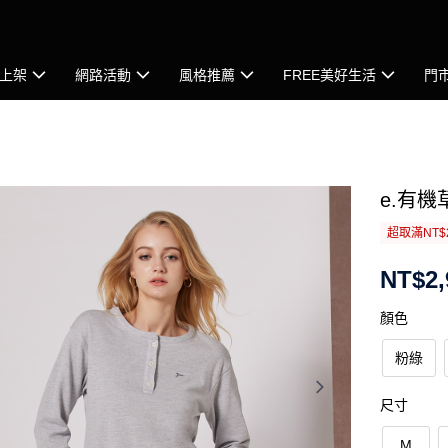
上架
網路活動
風格推薦
FREE美好生活
門
e.有
超取滿NT$
NT$2,
顏色
粉綠
尺寸
M