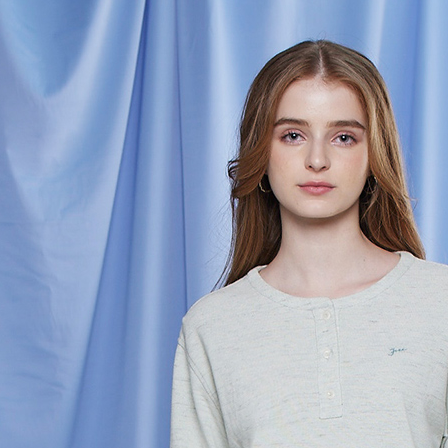
３．安心
運送方式
【「AFT
１．於結帳
全家超商
付」結帳
每筆NT$1
２．訂單
３．收到繳
／ATM／
付款後全
※ 請注意
每筆NT$1
絡購買商品
先享後付
7-11超
※ 交易是
是否繳費成
每筆NT$1
付客戶支
付款後7-
【注意事
每筆NT$1
１．透過由
交易，需
新竹物流
求債權轉
２．關於
每筆NT$1
https://aft
３．未成
付款後門
「AFTE
免運費
任。
４．使用「