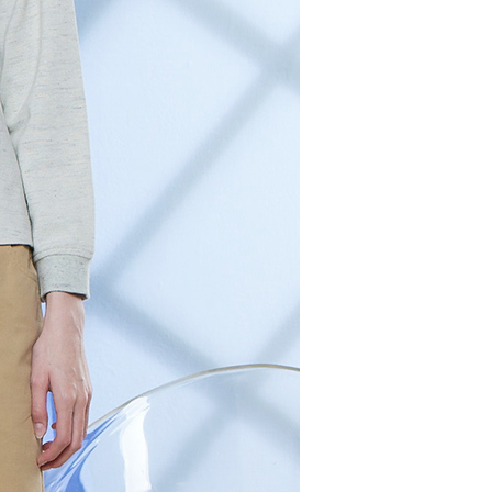
核予不同之上限額度；若仍有額度不足之情形，本公司將視審查
用戶進行身份認證。
00，滿NT$2,000(含以上)免運費
一人註冊多個帳號或使用他人資訊註冊。若發現惡意使用之情
科技股份有限公司將有權停止該用戶之使用額度並採取法律行