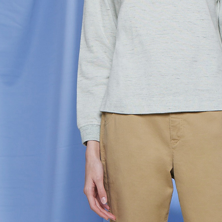
貨到付款
即時審查
結果請求
每筆NT$1
５．嚴禁
形，恩沛
動。