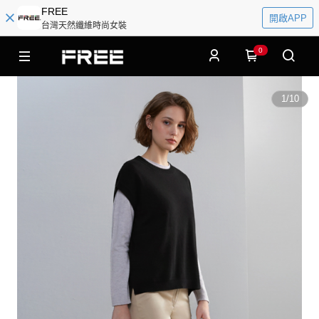
FREE
開啟APP
台灣天然纖維時尚女裝
0
1
/
10