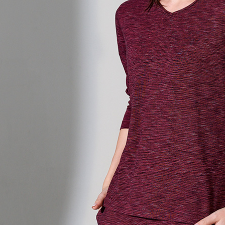
プロテクシ
貨到付款
します。
文者の氏
配送毎にNT
これに限ら
されます。
AFTEE
明』をご
AFTEE
なります。
延滞納金
後見人の同
個人情報
を行使し
cs_tw@netp
を、必要な
AFTEE
意いただ