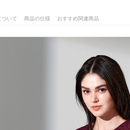
3.注文す
す。
4.ご注文
配送方法
について
商品の仕様
おすすめ関連商品
員の場合は
5.商品受
全家超商
たはアプリ
配送毎にNT
ングでお
付款後全
代金納付期
プリをダウ
配送毎にNT
以内まで
7-11超
お支払期限
配送毎にNT
もとに計算
期限を延
（例：予
付款後7-
の有無に関
配送毎にNT
二、支払
新竹物流
1.初回 
き、限度
配送毎にNT
2.決済金額
3.現在、
付款後門
送料無料
三、利用規