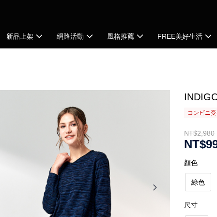
新品上架
網路活動
風格推薦
FREE美好生活
INDI
コンビニ受け
NT$2,980
NT$9
顏色
綠色
尺寸