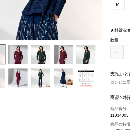
M
★材質洗
数量
支払いと
コンビニ受
お支払い
商品の特
クレジット
商品番号
11334003
クレジッ
商品の特
3回払