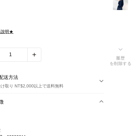
滌說明★
履歴
を削除する
配送方法
け取り NT$2,000以上で送料無料
方法
徴
カード1回払い
トカード分割払い
徴
い、金利0、毎回
NT$330
21行の銀行