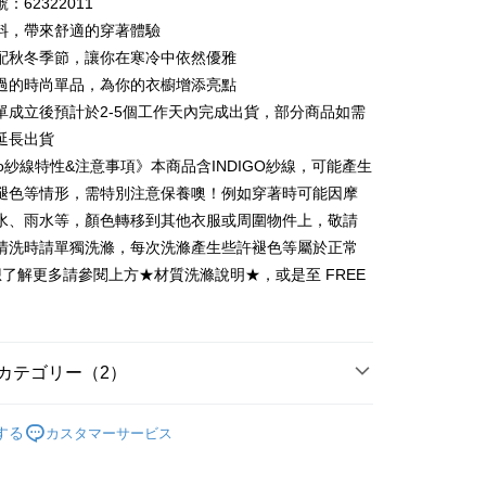
：62322011
い、金利0、毎回
NT$165
21行の銀行
庫商業銀行
第一商業銀行
料，帶來舒適的穿著體驗
業銀行
彰化商業銀行
払い、金利0、毎回
NT$82
21行の銀行
庫商業銀行
第一商業銀行
配秋冬季節，讓你在寒冷中依然優雅
業儲蓄銀行
台北富邦商業銀行
業銀行
彰化商業銀行
過的時尚單品，為你的衣櫥增添亮點
庫商業銀行
第一商業銀行
店頭代金引換
華商業銀行
兆豐國際商業銀行
業儲蓄銀行
台北富邦商業銀行
業銀行
彰化商業銀行
單成立後預計於2-5個工作天內完成出貨，部分商品如需
小企業銀行
台中商業銀行
華商業銀行
兆豐國際商業銀行
業儲蓄銀行
台北富邦商業銀行
延長出貨
(台湾)商業銀行
華泰商業銀行
小企業銀行
台中商業銀行
華商業銀行
兆豐國際商業銀行
業銀行
遠東国際商業銀行
igo紗線特性&注意事項》本商品含INDIGO紗線，可能產生
(台湾)商業銀行
華泰商業銀行
小企業銀行
台中商業銀行
業銀行
永豐商業銀行
褪色等情形，需特別注意保養噢！例如穿著時可能因摩
業銀行
遠東国際商業銀行
(台湾)商業銀行
華泰商業銀行
業銀行
星展(台湾)商業銀行
業銀行
永豐商業銀行
水、雨水等，顏色轉移到其他衣服或周圍物件上，敬請
業銀行
遠東国際商業銀行
際商業銀行
中国信託商業銀行
業銀行
星展(台湾)商業銀行
清洗時請單獨洗滌，每次洗滌產生些許褪色等屬於正常
業銀行
永豐商業銀行
天クレジットカード会社
t
際商業銀行
中国信託商業銀行
業銀行
星展(台湾)商業銀行
想了解更多請參閱上方★材質洗滌說明★，或是至 FREE
天クレジットカード会社
際商業銀行
中国信託商業銀行
y
天クレジットカード会社
カテゴリー（2）
代金後払い
專區
秋冬商品│上著
TEE代金後払いについて
する
カスタマーサービス
い方法でAFTEE代金後払いを選択すると、携帯電話認証ウィン
長袖上衣
示されます。
で認証してお支払い手続を進めてください。