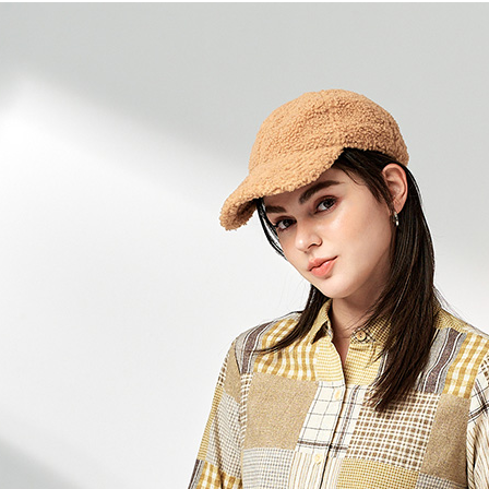
3.注文す
す。
4.ご注文
配送方法
員の場合は
5.商品受
全家超商
たはアプリ
配送毎にNT
ングでお
付款後全
代金納付期
プリをダウ
配送毎にNT
以内まで
7-11超
お支払期限
配送毎にNT
もとに計算
期限を延
（例：予
付款後7-
の有無に関
配送毎にNT
二、支払
新竹物流
1.初回 
き、限度
配送毎にNT
2.決済金額
3.現在、
付款後門
送料無料
三、利用規