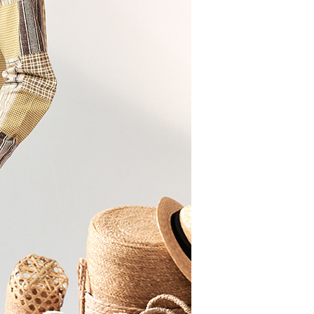
ョンズ（以下 AFTEE という）が提供し、AFTEEが代金を徴収
当サービスご利用の際に提供しなければならない個人情報（注
名、電話番号、受取人の氏名、電話番号、受取人住所を含むが
$100、NT$2,000以上で送料無料
ない）は、AFTEEに渡され当サービスで必要な範囲内で利用
AFTEEの個人情報の収集、処理、利用について、詳細は
公式ホームページの『個人情報の収集、処理及び利用に関する声
参照ください（
https://aftee.tw/privacypolicy/
）。
の初回ご利用の際に、審査を通過すれば、最高額がNT$10,000に
支払い期限を過ぎた場合、その金額に基づいて年利20%の遅
が加算されます。未成年の利用者は、事前に法定代理人または
意を得ればAFTEEをご利用いただけます。
の処理、利用について疑問がある、または関連する法律の権利
たい場合は、ネットプロテクションズ
rotections.co.jp
にご連絡ください。上記に示した個人情報
購入注文書とあわせてAFTEEにご提供いただく、または
にあなたの個人情報の収集、処理、利用を許可することににご同
けない場合は、当サービスを選択しないでください。