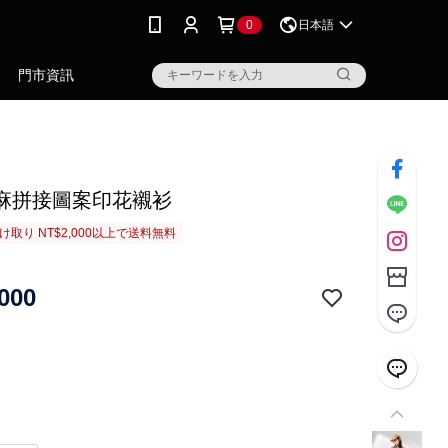
0
日本語
門市資訊
麻拼接圖案印花襯衫
取り NT$2,000以上で送料無料
000