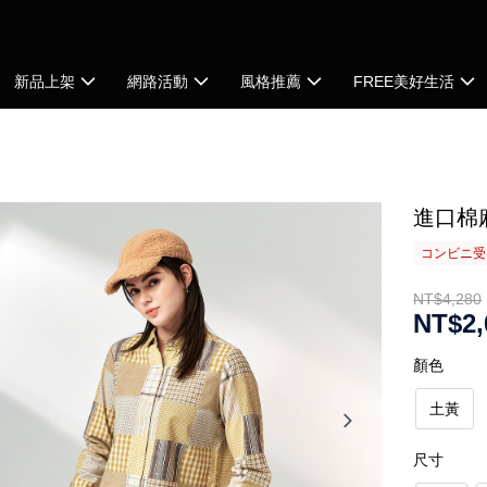
新品上架
網路活動
風格推薦
FREE美好生活
進口棉
コンビニ受け
NT$4,280
NT$2,
顏色
土黃
尺寸