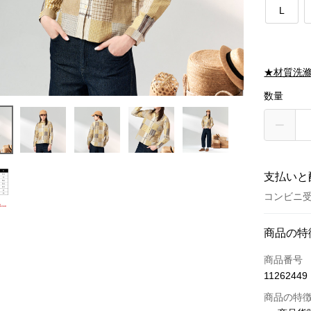
L
★材質洗
数量
支払いと
コンビニ受
お支払い
商品の特
クレジット
商品番号
11262449
クレジッ
商品の特
3回払