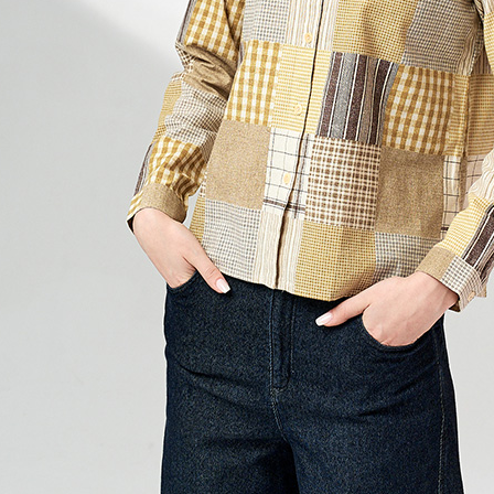
プロテクシ
貨到付款
します。
文者の氏
配送毎にNT
これに限ら
されます。
AFTEE
明』をご
AFTEE
なります。
延滞納金
後見人の同
個人情報
を行使し
cs_tw@netp
を、必要な
AFTEE
意いただ