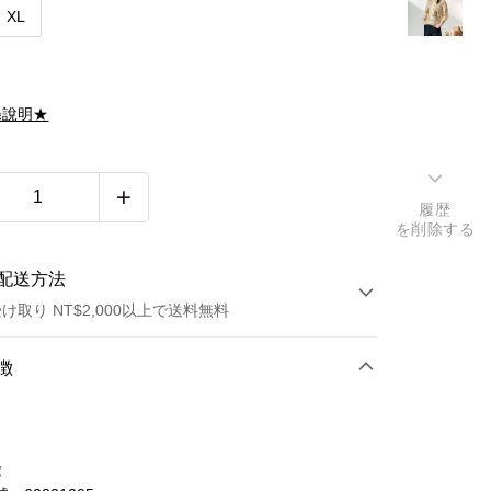
XL
滌說明★
履歴
を削除する
配送方法
け取り NT$2,000以上で送料無料
方法
徴
カード1回払い
トカード分割払い
徴
い、金利0、毎回
NT$666
21行の銀行