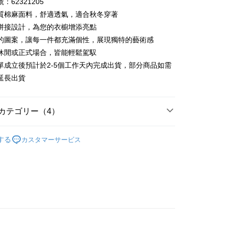
：62321205
い、金利0、毎回
NT$333
21行の銀行
庫商業銀行
第一商業銀行
質棉麻面料，舒適透氣，適合秋冬穿著
業銀行
彰化商業銀行
払い、金利0、毎回
NT$166
21行の銀行
庫商業銀行
第一商業銀行
拼接設計，為您的衣櫥增添亮點
業儲蓄銀行
台北富邦商業銀行
業銀行
彰化商業銀行
的圖案，讓每一件都充滿個性，展現獨特的藝術感
庫商業銀行
第一商業銀行
店頭代金引換
華商業銀行
兆豐國際商業銀行
業儲蓄銀行
台北富邦商業銀行
業銀行
彰化商業銀行
休閒或正式場合，皆能輕鬆駕馭
小企業銀行
台中商業銀行
華商業銀行
兆豐國際商業銀行
業儲蓄銀行
台北富邦商業銀行
單成立後預計於2-5個工作天內完成出貨，部分商品如需
(台湾)商業銀行
華泰商業銀行
小企業銀行
台中商業銀行
華商業銀行
兆豐國際商業銀行
業銀行
遠東国際商業銀行
延長出貨
(台湾)商業銀行
華泰商業銀行
小企業銀行
台中商業銀行
業銀行
永豐商業銀行
業銀行
遠東国際商業銀行
(台湾)商業銀行
華泰商業銀行
業銀行
星展(台湾)商業銀行
業銀行
永豐商業銀行
業銀行
遠東国際商業銀行
際商業銀行
中国信託商業銀行
カテゴリー（4）
業銀行
星展(台湾)商業銀行
業銀行
永豐商業銀行
天クレジットカード会社
t
際商業銀行
中国信託商業銀行
業銀行
星展(台湾)商業銀行
專區
秋冬商品│上著
天クレジットカード会社
際商業銀行
中国信託商業銀行
y
する
カスタマーサービス
長袖上衣
天クレジットカード会社
襯衫
代金後払い
自然棉麻
TEE代金後払いについて
い方法でAFTEE代金後払いを選択すると、携帯電話認証ウィン
示されます。
で認証してお支払い手続を進めてください。