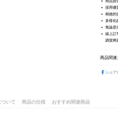
商品貨號
6回払
合作金
採用優
華南商
12回
合作金
精緻的
上海商
華南商
多樣化
合作金
コンビニ
国泰世
上海商
華南商
無論是
台湾中
国泰世
LINE Pay
上海商
線上訂
HSBC
台湾中
国泰世
聯邦商
調貨將
HSBC
Apple Pay
台湾中
元大商
聯邦商
HSBC
玉山商
JKOPAY
元大商
聯邦商
台新國
商品関連
玉山商
元大商
台湾楽
Easy Walle
台新國
玉山商
秋冬優惠
台湾楽
台新國
Google Pa
シェア
【上衣】
台湾楽
Plus Pay
【上衣】
AFTEE
主題推薦
説明
について
商品の仕様
おすすめ関連商品
一、 AF
ATM払い
1.お支払
ドウが表
代金引換
2.SMS