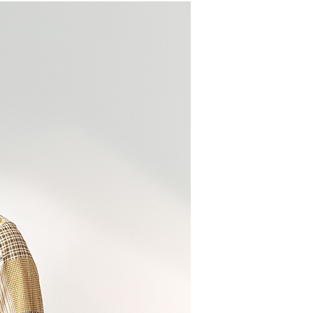
るときのお支払いは不要です。商品はご指定の住所に配送されま
が完了すると、携帯に支払い通知のSMSが届きます。アプリ会
、AFTEE アプリプッシュ通知が届きます。
け取り時のお支払いは不要です。商品を確かめてから、SMSま
取貨付款
の通知に従って、4大コンビニ、またはATM/オンラインバンキ
$100、NT$2,000以上で送料無料
支払いください。
家超商取貨
限は最短で 14 日以内ですので、ご注意ください。AFTEE ア
ンロードして AFTEE 会員になるとお支払い期限を最長 45 日
$100、NT$2,000以上で送料無料
延長できます。
商取貨付款
は、ショップが請求した期日と、AFTEEで延長できる日数を
$100、NT$2,000以上で送料無料
されます。AFTEEで注文すると、商品を受け取るまで支払い
長できますが、商品を期限内に受け取れない場合があります
約商品や商品到着日が比較的遅い商品）。そのため、商品到着
11超商取貨
わらず、AFTEEで指定された期限内にお支払いください。
$100、NT$2,000以上で送料無料
い限度額
宅配
AFTEEを ご利用の際に、認証結果及び当社の審査の結果に基づ
額が設定されます。
$100、NT$2,000以上で送料無料
は最低NT$20です。
台湾の会員のみご利用いただけます。
市自取
約「AFTEE代金後払い」（以下当サービスという）はネット