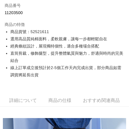
商品番号
クレジットカード分割払い
11203500
3回払い、金利0、毎回
NT$826
21行の銀行
商品の特徴
6回払い、金利0、毎回
NT$413
21行の銀行
合作金庫商業銀行
第一商業銀行
商品貨號：52521611
華南商業銀行
彰化商業銀行
12回払い、金利0、毎回
NT$206
21行の銀行
合作金庫商業銀行
第一商業銀行
選用高品質純棉面料，柔軟親膚，讓每一步都輕鬆自在
上海商業儲蓄銀行
台北富邦商業銀行
華南商業銀行
彰化商業銀行
合作金庫商業銀行
第一商業銀行
コンビニ店頭代金引換
国泰世華商業銀行
兆豐國際商業銀行
經典條紋設計，展現獨特個性，適合多種場合搭配
上海商業儲蓄銀行
台北富邦商業銀行
華南商業銀行
彰化商業銀行
台湾中小企業銀行
台中商業銀行
直筒剪裁，修飾腿型，提升整體氣質與魅力，舒適與時尚的完美
国泰世華商業銀行
兆豐國際商業銀行
LINE Pay
上海商業儲蓄銀行
台北富邦商業銀行
HSBC(台湾)商業銀行
華泰商業銀行
台湾中小企業銀行
台中商業銀行
結合
国泰世華商業銀行
兆豐國際商業銀行
聯邦商業銀行
遠東国際商業銀行
HSBC(台湾)商業銀行
華泰商業銀行
Apple Pay
線上訂單成立後預計於2-5個工作天內完成出貨，部分商品如需
台湾中小企業銀行
台中商業銀行
元大商業銀行
永豐商業銀行
聯邦商業銀行
遠東国際商業銀行
HSBC(台湾)商業銀行
華泰商業銀行
調貨將延長出貨
玉山商業銀行
星展(台湾)商業銀行
JKOPAY
元大商業銀行
永豐商業銀行
聯邦商業銀行
遠東国際商業銀行
台新國際商業銀行
中国信託商業銀行
玉山商業銀行
星展(台湾)商業銀行
元大商業銀行
永豐商業銀行
台湾楽天クレジットカード会社
Easy Wallet
台新國際商業銀行
中国信託商業銀行
玉山商業銀行
星展(台湾)商業銀行
台湾楽天クレジットカード会社
台新國際商業銀行
中国信託商業銀行
Google Pay
詳細について
商品の仕様
おすすめ関連商品
台湾楽天クレジットカード会社
Plus Pay
AFTEE代金後払い
説明