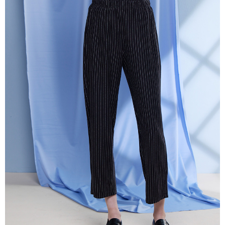
一、 AFTEE代金後払いについて
ATM払い
1.お支払い方法でAFTEE代金後払いを選択すると、携帯電話認証ウィンド
ウが表示されます。
代金引換
2.SMSで認証してお支払い手続を進めてください。
3.注文するときのお支払いは不要です。商品はご指定の住所に配送されま
す。
配送方法
4.ご注文が完了すると、携帯に支払い通知のSMSが届きます。アプリ会員
の場合は、AFTEE アプリプッシュ通知が届きます。
全家超商取貨付款
5.商品受け取り時のお支払いは不要です。商品を確かめてから、SMSまた
配送毎にNT$100、NT$2,000以上で送料無料
はアプリの通知に従って、4大コンビニ、またはATM/オンラインバンキン
グでお支払いください。
付款後全家超商取貨
代金納付期限は最短で 14 日以内ですので、ご注意ください。AFTEE アプ
配送毎にNT$100、NT$2,000以上で送料無料
リをダウンロードして AFTEE 会員になるとお支払い期限を最長 45 日以内
まで延長できます。
7-11超商取貨付款
配送毎にNT$100、NT$2,000以上で送料無料
お支払期限は、ショップが請求した期日と、AFTEEで延長できる日数をも
とに計算されます。AFTEEで注文すると、商品を受け取るまで支払い期限
付款後7-11超商取貨
を延長できますが、商品を期限内に受け取れない場合があります（例：予
約商品や商品到着日が比較的遅い商品）。そのため、商品到着の有無に関
配送毎にNT$100、NT$2,000以上で送料無料
わらず、AFTEEで指定された期限内にお支払いください。
新竹物流宅配
二、支払い限度額
配送毎にNT$100、NT$2,000以上で送料無料
1.初回 AFTEEを ご利用の際に、認証結果及び当社の審査の結果に基づ
き、限度額が設定されます。