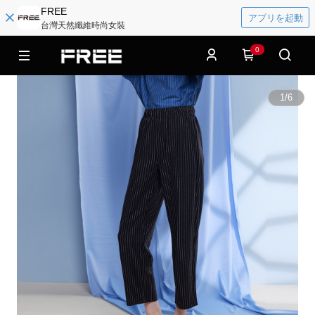
FREE
アプリを起動
台灣天然纖維時尚女裝
0
1
/
6