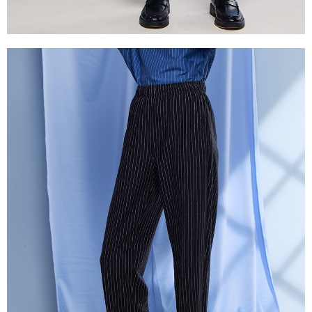
2.決済金額は最低NT$20です。
付款後門市自取
3.現在、台湾の会員のみご利用いただけます。
送料無料
三、利用規約「AFTEE代金後払い」（以下当サービスという）はネットプ
貨到付款
ロテクションズ（以下 AFTEE という）が提供し、AFTEEが代金を徴収し
ます。当サービスご利用の際に提供しなければならない個人情報（注文者
配送毎にNT$100、NT$2,000以上で送料無料
の氏名、電話番号、受取人の氏名、電話番号、受取人住所を含むがこれに
限らない）は、AFTEEに渡され当サービスで必要な範囲内で利用されま
す。AFTEEの個人情報の収集、処理、利用について、詳細はAFTEE公式ホ
ームページの『個人情報の収集、処理及び利用に関する声明』をご参照く
ださい（
https://aftee.tw/privacypolicy/
）。
AFTEEの初回ご利用の際に、審査を通過すれば、最高額がNT$10,000にな
ります。支払い期限を過ぎた場合、その金額に基づいて年利20%の遅延滞
納金が加算されます。未成年の利用者は、事前に法定代理人または後見人
の同意を得ればAFTEEをご利用いただけます。
個人情報の処理、利用について疑問がある、または関連する法律の権利を
行使したい場合は、ネットプロテクションズ
cs_tw@netprotections.co.jp
にご連絡ください。上記に示した個人情報を、必要な購入注文書とあわせ
てAFTEEにご提供いただく、またはAFTEEにあなたの個人情報の収集、処
理、利用を許可することににご同意いただけない場合は、当サービスを選
択しないでください。