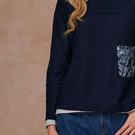
貨到付款
即時審查
結果請求
每筆NT$1
５．嚴禁
形，恩沛
動。