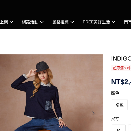
上架
網路活動
風格推薦
FREE美好生活
門
INDI
超取滿NT$
NT$2,
顏色
暗藍
尺寸
M