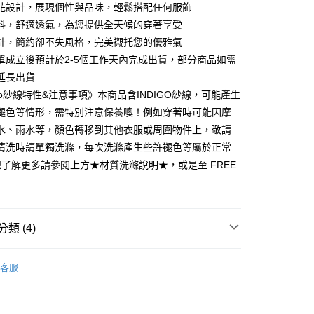
0 利率 每期
NT$413
21家銀行
庫商業銀行
第一商業銀行
花設計，展現個性與品味，輕鬆搭配任何服飾
業銀行
彰化商業銀行
 0 利率 每期
NT$206
21家銀行
料，舒適透氣，為您提供全天候的穿著享受
庫商業銀行
第一商業銀行
業儲蓄銀行
台北富邦商業銀行
業銀行
彰化商業銀行
計，簡約卻不失風格，完美襯托您的優雅氣
庫商業銀行
第一商業銀行
付款
華商業銀行
兆豐國際商業銀行
業儲蓄銀行
台北富邦商業銀行
單成立後預計於2-5個工作天內完成出貨，部分商品如需
業銀行
彰化商業銀行
小企業銀行
台中商業銀行
華商業銀行
兆豐國際商業銀行
業儲蓄銀行
台北富邦商業銀行
延長出貨
台灣）商業銀行
華泰商業銀行
小企業銀行
台中商業銀行
華商業銀行
兆豐國際商業銀行
業銀行
遠東國際商業銀行
igo紗線特性&注意事項》本商品含INDIGO紗線，可能產生
台灣）商業銀行
華泰商業銀行
小企業銀行
台中商業銀行
業銀行
永豐商業銀行
褪色等情形，需特別注意保養噢！例如穿著時可能因摩
業銀行
遠東國際商業銀行
台灣）商業銀行
華泰商業銀行
業銀行
星展（台灣）商業銀行
業銀行
永豐商業銀行
水、雨水等，顏色轉移到其他衣服或周圍物件上，敬請
業銀行
遠東國際商業銀行
際商業銀行
中國信託商業銀行
業銀行
星展（台灣）商業銀行
清洗時請單獨洗滌，每次洗滌產生些許褪色等屬於正常
業銀行
永豐商業銀行
天信用卡公司
際商業銀行
中國信託商業銀行
業銀行
星展（台灣）商業銀行
想了解更多請參閱上方★材質洗滌說明★，或是至 FREE
天信用卡公司
際商業銀行
中國信託商業銀行
y
天信用卡公司
類 (4)
享後付
系列︱靛藍工藝
FTEE先享後付」】
客服
先享後付是「在收到商品之後才付款」的支付方式。 讓您購物簡單
推薦
心！
：不需註冊會員、不需綁卡、不需儲值。
長袖上衣
：只要手機號碼，簡訊認證，即可結帳。