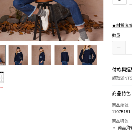
★材質洗
數量
付款與運
超取滿NT$
付款方式
商品特色
信用卡一
商品編號
11075181
信用卡分
商品特色
3 期 
商品貨號