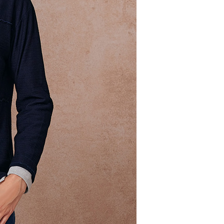
核予不同之上限額度；若仍有額度不足之情形，本公司將視審查
用戶進行身份認證。
00，滿NT$2,000(含以上)免運費
一人註冊多個帳號或使用他人資訊註冊。若發現惡意使用之情
科技股份有限公司將有權停止該用戶之使用額度並採取法律行