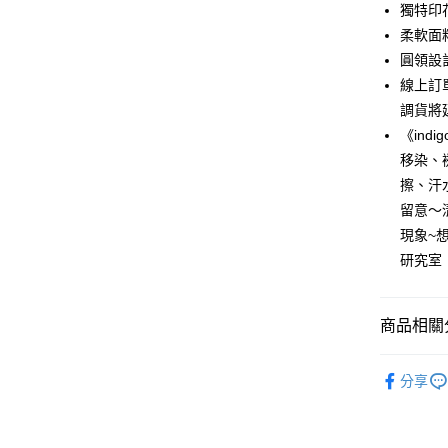
6 期 
合作金
獨特印
華南商
12 期
柔軟面
合作金
上海商
華南商
圓領設
合作金
超商取貨
國泰世
上海商
線上訂
華南商
臺灣中
國泰世
LINE Pay
上海商
調貨將
匯豐（
臺灣中
國泰世
聯邦商
《ind
匯豐（
Apple Pay
臺灣中
元大商
移染、
聯邦商
匯豐（
玉山商
街口支付
元大商
擦、汗
聯邦商
台新國
玉山商
留意～
元大商
台灣樂
悠遊付
台新國
玉山商
現象~
台灣樂
台新國
Google Pa
研究室
台灣樂
全盈+PAY
商品相關分
AFTEE先
相關說明
自由。藍
【關於「A
分享
ATM付款
AFTEE
人氣商品
便利好安
貨到付款
１．簡單
【上衣】
２．便利