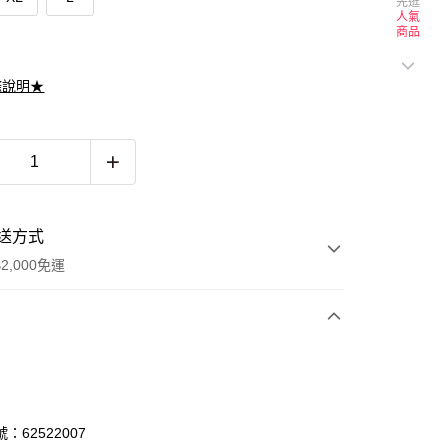
先逛
人氣
商品
滌說明★
送方式
2,000免運
次付款
期付款
0 利率 每期
NT$826
21家銀行
：62522007