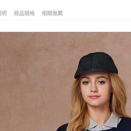
主題推薦
３．安心
運送方式
說明
商品規格
相關推薦
【「AFT
１．於結帳
全家超商
付」結帳
每筆NT$1
２．訂單
３．收到繳
／ATM／
付款後全
※ 請注意
每筆NT$1
絡購買商品
先享後付
7-11超
※ 交易是
是否繳費成
每筆NT$1
付客戶支
付款後7-
【注意事
每筆NT$1
１．透過由
交易，需
新竹物流
求債權轉
２．關於
每筆NT$1
https://aft
３．未成
付款後門
「AFTE
免運費
任。
４．使用「