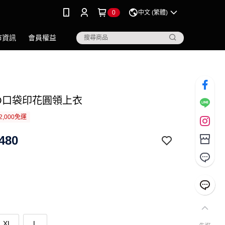
0
中文 (繁體)
市資訊
會員權益
GO口袋印花圓領上衣
2,000免運
480
XL
L