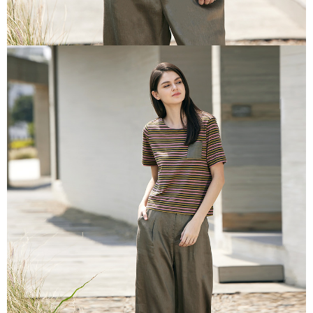
き、限度額が設定されます。
2.決済金額は最低NT$20です。
付款後門市自取
3.現在、台湾の会員のみご利用いただけます。
送料無料
三、利用規約「AFTEE代金後払い」（以下当サービスという）はネットプ
貨到付款
ロテクションズ（以下 AFTEE という）が提供し、AFTEEが代金を徴収し
ます。当サービスご利用の際に提供しなければならない個人情報（注文者
配送毎にNT$100、NT$2,000以上で送料無料
の氏名、電話番号、受取人の氏名、電話番号、受取人住所を含むがこれに
限らない）は、AFTEEに渡され当サービスで必要な範囲内で利用されま
す。AFTEEの個人情報の収集、処理、利用について、詳細はAFTEE公式ホ
ームページの『個人情報の収集、処理及び利用に関する声明』をご参照く
ださい（
https://aftee.tw/privacypolicy/
）。
AFTEEの初回ご利用の際に、審査を通過すれば、最高額がNT$10,000にな
ります。支払い期限を過ぎた場合、その金額に基づいて年利20%の遅延滞
納金が加算されます。未成年の利用者は、事前に法定代理人または後見人
の同意を得ればAFTEEをご利用いただけます。
個人情報の処理、利用について疑問がある、または関連する法律の権利を
行使したい場合は、ネットプロテクションズ
cs_tw@netprotections.co.jp
にご連絡ください。上記に示した個人情報を、必要な購入注文書とあわせ
てAFTEEにご提供いただく、またはAFTEEにあなたの個人情報の収集、処
理、利用を許可することににご同意いただけない場合は、当サービスを選
択しないでください。