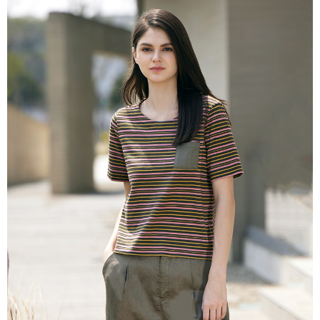
説明
一、 AFTEE代金後払いについて
ATM払い
1.お支払い方法でAFTEE代金後払いを選択すると、携帯電話認証ウィンド
ウが表示されます。
代金引換
2.SMSで認証してお支払い手続を進めてください。
3.注文するときのお支払いは不要です。商品はご指定の住所に配送されま
す。
配送方法
4.ご注文が完了すると、携帯に支払い通知のSMSが届きます。アプリ会員
の場合は、AFTEE アプリプッシュ通知が届きます。
全家超商取貨付款
5.商品受け取り時のお支払いは不要です。商品を確かめてから、SMSまた
配送毎にNT$100、NT$2,000以上で送料無料
はアプリの通知に従って、4大コンビニ、またはATM/オンラインバンキン
グでお支払いください。
付款後全家超商取貨
代金納付期限は最短で 14 日以内ですので、ご注意ください。AFTEE アプ
配送毎にNT$100、NT$2,000以上で送料無料
リをダウンロードして AFTEE 会員になるとお支払い期限を最長 45 日以内
まで延長できます。
7-11超商取貨付款
配送毎にNT$100、NT$2,000以上で送料無料
お支払期限は、ショップが請求した期日と、AFTEEで延長できる日数をも
とに計算されます。AFTEEで注文すると、商品を受け取るまで支払い期限
付款後7-11超商取貨
を延長できますが、商品を期限内に受け取れない場合があります（例：予
約商品や商品到着日が比較的遅い商品）。そのため、商品到着の有無に関
配送毎にNT$100、NT$2,000以上で送料無料
わらず、AFTEEで指定された期限内にお支払いください。
新竹物流宅配
二、支払い限度額
配送毎にNT$100、NT$2,000以上で送料無料
1.初回 AFTEEを ご利用の際に、認証結果及び当社の審査の結果に基づ