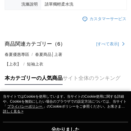
洗滌說明
請單獨輕柔水洗
カスタマーサービス
商品関連カテゴリー（6）
[すべて表示]
春夏優惠專區
春夏商品│上著
【上衣】
短袖上衣
本カテゴリーの人気商品
サイト全体のランキング
当サイトではCookieを使用しています。当サイトのCookie使用に関する詳細
人気タグ
や、Cookieを無効にしたい場合のブラウザでの設定方法については、当サイト
「
プライバシーポリシー
」のCookieポリシーをご参照ください。お客さま
が、当サイトを引き続き使用される場合、当社がサイト利用規約のCookieポリ
詳しく見る >
シーに基づいてCookieを使用することに同意したものとみなします。
分かりました