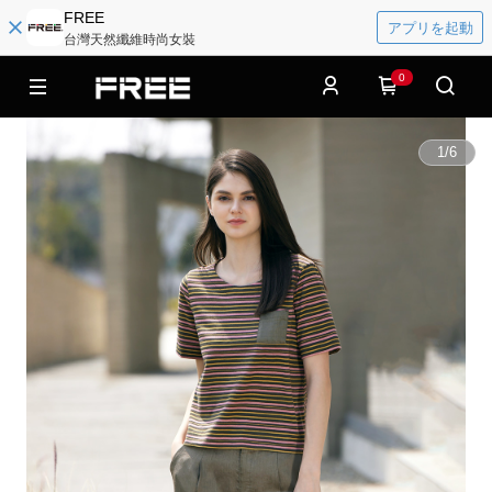
FREE
アプリを起動
台灣天然纖維時尚女裝
0
1
/
6