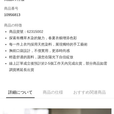
クレジットカード1回払い
商品番号
クレジットカード分割払い
10956813
3回払い、金利0、毎回
NT$666
21行の銀行
商品の特徴
6回払い、金利0、毎回
NT$333
21行の銀行
合作金庫商業銀行
第一商業銀行
商品貨號：62315002
華南商業銀行
彰化商業銀行
12回払い、金利0、毎回
NT$166
21行の銀行
合作金庫商業銀行
第一商業銀行
探索有機草木染的魅力，春夏衣櫥增添色彩
上海商業儲蓄銀行
台北富邦商業銀行
華南商業銀行
彰化商業銀行
合作金庫商業銀行
第一商業銀行
コンビニ店頭代金引換
国泰世華商業銀行
兆豐國際商業銀行
每一件上衣均採用天然染料，展現獨特的手工藝術
上海商業儲蓄銀行
台北富邦商業銀行
華南商業銀行
彰化商業銀行
台湾中小企業銀行
台中商業銀行
胸前口袋設計，不僅實用，更添時尚感
国泰世華商業銀行
兆豐國際商業銀行
LINE Pay
上海商業儲蓄銀行
台北富邦商業銀行
HSBC(台湾)商業銀行
華泰商業銀行
台湾中小企業銀行
台中商業銀行
輕盈舒適的面料，讓您在陽光下自信綻放
国泰世華商業銀行
兆豐國際商業銀行
聯邦商業銀行
遠東国際商業銀行
HSBC(台湾)商業銀行
華泰商業銀行
Apple Pay
線上訂單成立後預計於2-5個工作天內完成出貨，部分商品如需
台湾中小企業銀行
台中商業銀行
元大商業銀行
永豐商業銀行
聯邦商業銀行
遠東国際商業銀行
HSBC(台湾)商業銀行
華泰商業銀行
調貨將延長出貨
玉山商業銀行
星展(台湾)商業銀行
JKOPAY
元大商業銀行
永豐商業銀行
聯邦商業銀行
遠東国際商業銀行
台新國際商業銀行
中国信託商業銀行
玉山商業銀行
星展(台湾)商業銀行
元大商業銀行
永豐商業銀行
台湾楽天クレジットカード会社
Easy Wallet
台新國際商業銀行
中国信託商業銀行
玉山商業銀行
星展(台湾)商業銀行
台湾楽天クレジットカード会社
台新國際商業銀行
中国信託商業銀行
Google Pay
詳細について
商品の仕様
おすすめ関連商品
台湾楽天クレジットカード会社
Plus Pay
AFTEE代金後払い