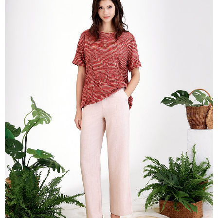
相關說明
【關於「AFTEE先享後付」】
ATM付款
AFTEE先享後付是「在收到商品之後才付款」的支付方式。 讓您購物簡單
便利好安心！
貨到付款
１．簡單：不需註冊會員、不需綁卡、不需儲值。
２．便利：只要手機號碼，簡訊認證，即可結帳。
３．安心：先確認商品／服務後，再付款。
運送方式
【「AFTEE先享後付」結帳流程】
全家超商取貨付款
１．於結帳方式選擇「AFTEE先享後付」後，將跳轉至「AFTEE先享後付」
每筆NT$100，滿NT$2,000(含以上)免運費
結帳頁面，進行簡訊認證並確認金額後，即可完成結帳。
２．訂單成立數日內，您將收到繳費通知簡訊。
付款後全家超商取貨
３．收到繳費通知簡訊後14天內，點擊此簡訊中的連結，可透過四大超商／
ATM／網路銀行／等多元方式進行付款，方視為交易完成。
每筆NT$100，滿NT$2,000(含以上)免運費
※ 請注意：結帳手續完成當下不需立刻繳費，但若您需要取消訂單，請聯絡
購買商品的店家。未經商家同意取消之訂單仍視為有效，需透過AFTEE先享
7-11超商取貨付款
後付繳納相關費用。
每筆NT$100，滿NT$2,000(含以上)免運費
※ 交易是否成功請以「AFTEE先享後付 」之結帳頁面顯示為準，若有關於
是否繳費成功／繳費後需取消欲退款等相關疑問，請聯繫「AFTEE先享後付
客戶支援中心」
https://netprotections.freshdesk.com/support/home
付款後7-11超商取貨
每筆NT$100，滿NT$2,000(含以上)免運費
【注意事項】
１．透過由恩沛科技股份有限公司提供之「AFTEE先享後付」服務完成之交
新竹物流宅配
易，需依本服務之必要範圍內提供個人資料，並將交易相關給付款項請求債
權轉讓予恩沛科技股份有限公司。