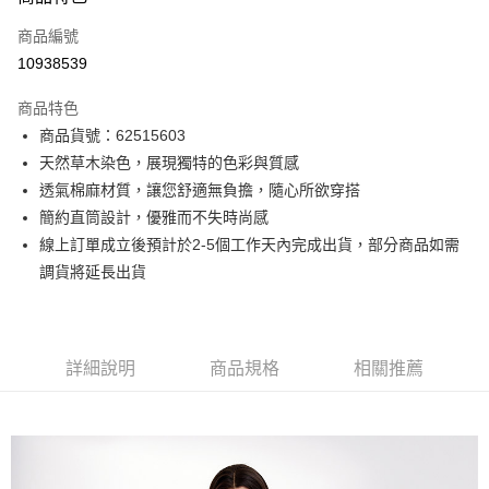
信用卡一次付款
商品編號
信用卡分期付款
10938539
3 期 0 利率 每期
NT$1,328
21家銀行
商品特色
6 期 0 利率 每期
NT$664
21家銀行
合作金庫商業銀行
第一商業銀行
商品貨號：62515603
華南商業銀行
彰化商業銀行
12 期 0 利率 每期
NT$332
21家銀行
合作金庫商業銀行
第一商業銀行
天然草木染色，展現獨特的色彩與質感
上海商業儲蓄銀行
台北富邦商業銀行
華南商業銀行
彰化商業銀行
合作金庫商業銀行
第一商業銀行
超商取貨付款
國泰世華商業銀行
兆豐國際商業銀行
透氣棉麻材質，讓您舒適無負擔，隨心所欲穿搭
上海商業儲蓄銀行
台北富邦商業銀行
華南商業銀行
彰化商業銀行
臺灣中小企業銀行
台中商業銀行
簡約直筒設計，優雅而不失時尚感
國泰世華商業銀行
兆豐國際商業銀行
LINE Pay
上海商業儲蓄銀行
台北富邦商業銀行
匯豐（台灣）商業銀行
華泰商業銀行
臺灣中小企業銀行
台中商業銀行
線上訂單成立後預計於2-5個工作天內完成出貨，部分商品如需
國泰世華商業銀行
兆豐國際商業銀行
聯邦商業銀行
遠東國際商業銀行
匯豐（台灣）商業銀行
華泰商業銀行
Apple Pay
調貨將延長出貨
臺灣中小企業銀行
台中商業銀行
元大商業銀行
永豐商業銀行
聯邦商業銀行
遠東國際商業銀行
匯豐（台灣）商業銀行
華泰商業銀行
玉山商業銀行
星展（台灣）商業銀行
街口支付
元大商業銀行
永豐商業銀行
聯邦商業銀行
遠東國際商業銀行
台新國際商業銀行
中國信託商業銀行
玉山商業銀行
星展（台灣）商業銀行
元大商業銀行
永豐商業銀行
台灣樂天信用卡公司
悠遊付
台新國際商業銀行
中國信託商業銀行
玉山商業銀行
星展（台灣）商業銀行
詳細說明
商品規格
相關推薦
台灣樂天信用卡公司
台新國際商業銀行
中國信託商業銀行
Google Pay
台灣樂天信用卡公司
全盈+PAY
AFTEE先享後付