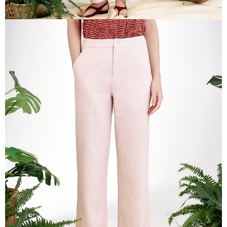
每筆NT$100，滿NT$2,000(含以上)免運費
２．關於個人資料處理事宜，請瀏覽以下網址：
https://aftee.tw/terms/#terms3
付款後門市自取
３．未成年的使用者請事先徵得法定代理人或監護人之同意方可使用
免運費
「AFTEE先享後付」，若未經同意申辦者引起之損失，本公司不負相關責
任。
貨到付款
４．使用「AFTEE先享後付」時，將依據個別帳號之用戶狀況，依本公司即
時審查核予不同之上限額度；若仍有額度不足之情形，本公司將視審查結果
每筆NT$100，滿NT$2,000(含以上)免運費
請求用戶進行身份認證。
５．嚴禁一人註冊多個帳號或使用他人資訊註冊。若發現惡意使用之情形，
恩沛科技股份有限公司將有權停止該用戶之使用額度並採取法律行動。