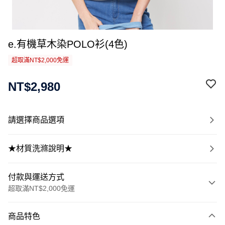
e.有機草木染POLO衫(4色)
超取滿NT$2,000免運
NT$2,980
請選擇商品選項
★材質洗滌說明★
付款與運送方式
超取滿NT$2,000免運
付款方式
商品特色
信用卡一次付款