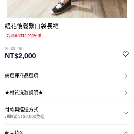
緹花後鬆緊口袋長裙
超取滿NT$2,000免運
NT$3,480
NT$2,000
請選擇商品選項
★材質洗滌說明★
付款與運送方式
超取滿NT$2,000免運
付款方式
商品特色