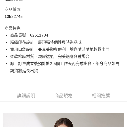
信用卡一次付款
商品編號
信用卡分期付款
10532745
3 期 0 利率 每期
NT$2,208
21家銀行
商品特色
6 期 0 利率 每期
NT$1,104
21家銀行
合作金庫商業銀行
第一商業銀行
商品貨號：62511704
華南商業銀行
彰化商業銀行
12 期 0 利率 每期
NT$552
21家銀行
合作金庫商業銀行
第一商業銀行
精緻印花設計，展現獨特個性與時尚品味
上海商業儲蓄銀行
台北富邦商業銀行
華南商業銀行
彰化商業銀行
合作金庫商業銀行
第一商業銀行
超商取貨付款
國泰世華商業銀行
兆豐國際商業銀行
實用口袋設計，兼具美觀與便利，讓您隨時隨地輕鬆出門
上海商業儲蓄銀行
台北富邦商業銀行
華南商業銀行
彰化商業銀行
臺灣中小企業銀行
台中商業銀行
柔軟棉麻材質，親膚透氣，完美適應各種場合
國泰世華商業銀行
兆豐國際商業銀行
LINE Pay
上海商業儲蓄銀行
台北富邦商業銀行
匯豐（台灣）商業銀行
華泰商業銀行
臺灣中小企業銀行
台中商業銀行
線上訂單成立後預計於2-5個工作天內完成出貨，部分商品如需
國泰世華商業銀行
兆豐國際商業銀行
聯邦商業銀行
遠東國際商業銀行
匯豐（台灣）商業銀行
華泰商業銀行
Apple Pay
調貨將延長出貨
臺灣中小企業銀行
台中商業銀行
元大商業銀行
永豐商業銀行
聯邦商業銀行
遠東國際商業銀行
匯豐（台灣）商業銀行
華泰商業銀行
玉山商業銀行
星展（台灣）商業銀行
街口支付
元大商業銀行
永豐商業銀行
聯邦商業銀行
遠東國際商業銀行
台新國際商業銀行
中國信託商業銀行
玉山商業銀行
星展（台灣）商業銀行
元大商業銀行
永豐商業銀行
台灣樂天信用卡公司
悠遊付
台新國際商業銀行
中國信託商業銀行
玉山商業銀行
星展（台灣）商業銀行
詳細說明
商品規格
相關推薦
台灣樂天信用卡公司
台新國際商業銀行
中國信託商業銀行
Google Pay
台灣樂天信用卡公司
全盈+PAY
AFTEE先享後付