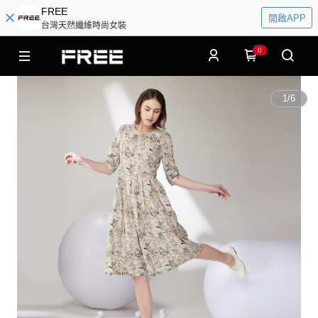
FREE
開啟APP
台灣天然纖維時尚女裝
0
1
/
6