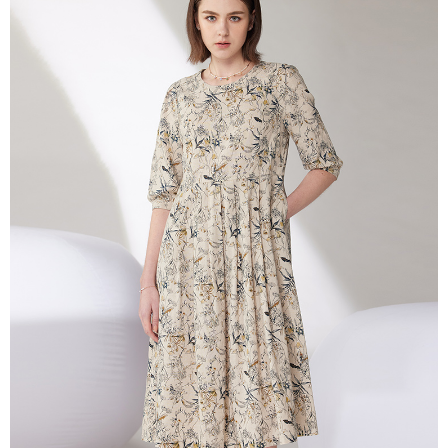
相關說明
【關於「AFTEE先享後付」】
ATM付款
AFTEE先享後付是「在收到商品之後才付款」的支付方式。 讓您購物簡單
便利好安心！
貨到付款
１．簡單：不需註冊會員、不需綁卡、不需儲值。
２．便利：只要手機號碼，簡訊認證，即可結帳。
３．安心：先確認商品／服務後，再付款。
運送方式
【「AFTEE先享後付」結帳流程】
全家超商取貨付款
１．於結帳方式選擇「AFTEE先享後付」後，將跳轉至「AFTEE先享後付」
每筆NT$100，滿NT$2,000(含以上)免運費
結帳頁面，進行簡訊認證並確認金額後，即可完成結帳。
２．訂單成立數日內，您將收到繳費通知簡訊。
付款後全家超商取貨
３．收到繳費通知簡訊後14天內，點擊此簡訊中的連結，可透過四大超商／
ATM／網路銀行／等多元方式進行付款，方視為交易完成。
每筆NT$100，滿NT$2,000(含以上)免運費
※ 請注意：結帳手續完成當下不需立刻繳費，但若您需要取消訂單，請聯絡
購買商品的店家。未經商家同意取消之訂單仍視為有效，需透過AFTEE先享
7-11超商取貨付款
後付繳納相關費用。
每筆NT$100，滿NT$2,000(含以上)免運費
※ 交易是否成功請以「AFTEE先享後付 」之結帳頁面顯示為準，若有關於
是否繳費成功／繳費後需取消欲退款等相關疑問，請聯繫「AFTEE先享後付
客戶支援中心」
https://netprotections.freshdesk.com/support/home
付款後7-11超商取貨
每筆NT$100，滿NT$2,000(含以上)免運費
【注意事項】
１．透過由恩沛科技股份有限公司提供之「AFTEE先享後付」服務完成之交
新竹物流宅配
易，需依本服務之必要範圍內提供個人資料，並將交易相關給付款項請求債
權轉讓予恩沛科技股份有限公司。