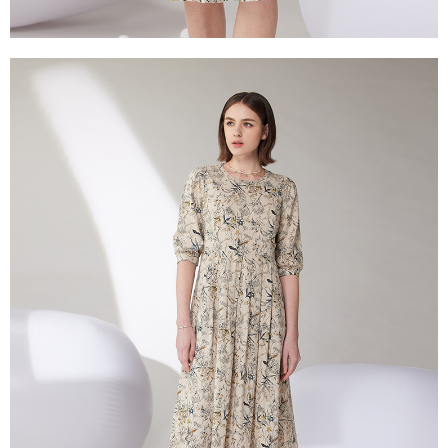
每筆NT$100，滿NT$2,000(含以上)免運費
２．關於個人資料處理事宜，請瀏覽以下網址：
https://aftee.tw/terms/#terms3
付款後門市自取
３．未成年的使用者請事先徵得法定代理人或監護人之同意方可使用
免運費
「AFTEE先享後付」，若未經同意申辦者引起之損失，本公司不負相關責
任。
貨到付款
４．使用「AFTEE先享後付」時，將依據個別帳號之用戶狀況，依本公司即
時審查核予不同之上限額度；若仍有額度不足之情形，本公司將視審查結果
每筆NT$100，滿NT$2,000(含以上)免運費
請求用戶進行身份認證。
５．嚴禁一人註冊多個帳號或使用他人資訊註冊。若發現惡意使用之情形，
恩沛科技股份有限公司將有權停止該用戶之使用額度並採取法律行動。