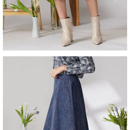
２．關於個人資料處理事宜，請瀏覽以下網址：
https://aftee.tw/terms/#terms3
付款後門市自取
３．未成年的使用者請事先徵得法定代理人或監護人之同意方可使用
免運費
「AFTEE先享後付」，若未經同意申辦者引起之損失，本公司不負相關責
任。
貨到付款
４．使用「AFTEE先享後付」時，將依據個別帳號之用戶狀況，依本公司即
時審查核予不同之上限額度；若仍有額度不足之情形，本公司將視審查結果
每筆NT$100，滿NT$2,000(含以上)免運費
請求用戶進行身份認證。
５．嚴禁一人註冊多個帳號或使用他人資訊註冊。若發現惡意使用之情形，
恩沛科技股份有限公司將有權停止該用戶之使用額度並採取法律行動。