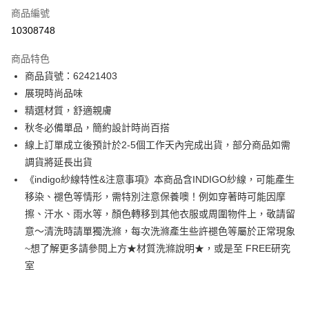
商品編號
信用卡分期付款
10308748
3 期 0 利率 每期
NT$1,426
21家銀行
商品特色
6 期 0 利率 每期
NT$713
21家銀行
合作金庫商業銀行
第一商業銀行
商品貨號：62421403
華南商業銀行
彰化商業銀行
12 期 0 利率 每期
NT$356
21家銀行
合作金庫商業銀行
第一商業銀行
展現時尚品味
上海商業儲蓄銀行
台北富邦商業銀行
華南商業銀行
彰化商業銀行
合作金庫商業銀行
第一商業銀行
超商取貨付款
國泰世華商業銀行
兆豐國際商業銀行
精選材質，舒適親膚
上海商業儲蓄銀行
台北富邦商業銀行
華南商業銀行
彰化商業銀行
臺灣中小企業銀行
台中商業銀行
秋冬必備單品，簡約設計時尚百搭
國泰世華商業銀行
兆豐國際商業銀行
LINE Pay
上海商業儲蓄銀行
台北富邦商業銀行
匯豐（台灣）商業銀行
華泰商業銀行
臺灣中小企業銀行
台中商業銀行
線上訂單成立後預計於2-5個工作天內完成出貨，部分商品如需
國泰世華商業銀行
兆豐國際商業銀行
聯邦商業銀行
遠東國際商業銀行
匯豐（台灣）商業銀行
華泰商業銀行
Apple Pay
調貨將延長出貨
臺灣中小企業銀行
台中商業銀行
元大商業銀行
永豐商業銀行
聯邦商業銀行
遠東國際商業銀行
匯豐（台灣）商業銀行
華泰商業銀行
《indigo紗線特性&注意事項》本商品含INDIGO紗線，可能產生
玉山商業銀行
星展（台灣）商業銀行
街口支付
元大商業銀行
永豐商業銀行
聯邦商業銀行
遠東國際商業銀行
移染、褪色等情形，需特別注意保養噢！例如穿著時可能因摩
台新國際商業銀行
中國信託商業銀行
玉山商業銀行
星展（台灣）商業銀行
元大商業銀行
永豐商業銀行
台灣樂天信用卡公司
悠遊付
擦、汗水、雨水等，顏色轉移到其他衣服或周圍物件上，敬請留
台新國際商業銀行
中國信託商業銀行
玉山商業銀行
星展（台灣）商業銀行
意～清洗時請單獨洗滌，每次洗滌產生些許褪色等屬於正常現象
台灣樂天信用卡公司
台新國際商業銀行
中國信託商業銀行
Google Pay
~想了解更多請參閱上方★材質洗滌說明★，或是至 FREE研究
台灣樂天信用卡公司
全盈+PAY
室
AFTEE先享後付
相關說明