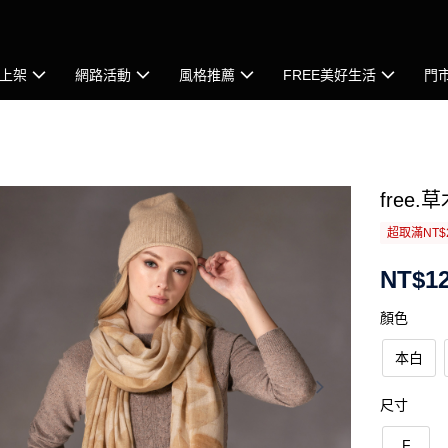
上架
網路活動
風格推薦
FREE美好生活
門
free
超取滿NT$
NT$12
顏色
本白
尺寸
F