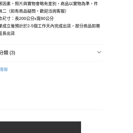
等因素，照片與實物會略有差別，商品以實物為準，件
：先確認商品／服務後，再付款。
無二（如有商品疑問，歡迎洽詢客服）
EE先享後付」結帳流程】
巾尺寸：長200公分x寬80公分
方式選擇「AFTEE先享後付」後，將跳轉至「AFTEE先享後
取貨付款
頁面，進行簡訊認證並確認金額後，即可完成結帳。
單成立後預計於2-5個工作天內完成出貨，部分商品如需
00，滿NT$2,000(含以上)免運費
成立數日內，您將收到繳費通知簡訊。
延長出貨
費通知簡訊後14天內，點擊此簡訊中的連結，可透過四大超商
網路銀行／等多元方式進行付款，方視為交易完成。
家超商取貨
：結帳手續完成當下不需立刻繳費，但若您需要取消訂單，請聯
00，滿NT$2,000(含以上)免運費
類 (3)
的店家。未經商家同意取消之訂單仍視為有效，需透過AFTEE
繳納相關費用。
商取貨付款
否成功請以「AFTEE先享後付 」之結帳頁面顯示為準，若有關於
n系列︱手染工藝
功／繳費後需取消欲退款等相關疑問，請聯繫「AFTEE先享後
00，滿NT$2,000(含以上)免運費
客服
列︱天然染藝
援中心」
https://netprotections.freshdesk.com/support/home
11超商取貨
圍巾/方巾/領巾
項】
00，滿NT$2,000(含以上)免運費
恩沛科技股份有限公司提供之「AFTEE先享後付」服務完成之
依本服務之必要範圍內提供個人資料，並將交易相關給付款項請
宅配
讓予恩沛科技股份有限公司。
個人資料處理事宜，請瀏覽以下網址：
00，滿NT$2,000(含以上)免運費
ee.tw/terms/#terms3
年的使用者請事先徵得法定代理人或監護人之同意方可使用
市自取
E先享後付」，若未經同意申辦者引起之損失，本公司不負相關責
AFTEE先享後付」時，將依據個別帳號之用戶狀況，依本公司