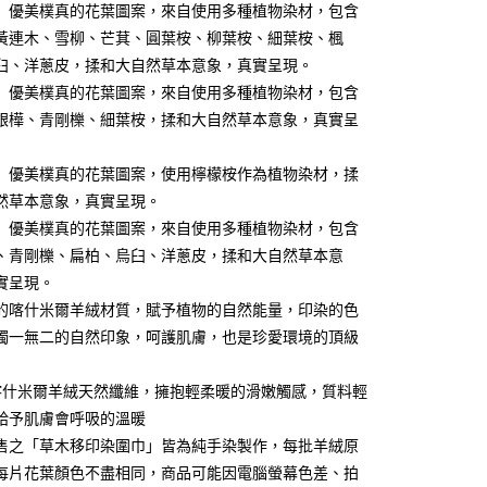
0 利率 每期
NT$2,133
21家銀行
庫商業銀行
第一商業銀行
】優美樸真的花葉圖案，來自使用多種植物染材，包含
業銀行
彰化商業銀行
 0 利率 每期
NT$1,066
21家銀行
黃連木、雪柳、芒萁、圓葉桉、柳葉桉、細葉桉、楓
庫商業銀行
第一商業銀行
業儲蓄銀行
台北富邦商業銀行
業銀行
彰化商業銀行
臼、洋蔥皮，揉和大自然草本意象，真實呈現。
庫商業銀行
第一商業銀行
付款
華商業銀行
兆豐國際商業銀行
業儲蓄銀行
台北富邦商業銀行
】優美樸真的花葉圖案，來自使用多種植物染材，包含
業銀行
彰化商業銀行
小企業銀行
台中商業銀行
華商業銀行
兆豐國際商業銀行
業儲蓄銀行
台北富邦商業銀行
銀樺、青剛櫟、細葉桉，揉和大自然草本意象，真實呈
台灣）商業銀行
華泰商業銀行
小企業銀行
台中商業銀行
華商業銀行
兆豐國際商業銀行
業銀行
遠東國際商業銀行
台灣）商業銀行
華泰商業銀行
小企業銀行
台中商業銀行
業銀行
永豐商業銀行
】優美樸真的花葉圖案，使用檸檬桉作為植物染材，揉
業銀行
遠東國際商業銀行
台灣）商業銀行
華泰商業銀行
業銀行
星展（台灣）商業銀行
業銀行
永豐商業銀行
然草本意象，真實呈現。
業銀行
遠東國際商業銀行
際商業銀行
中國信託商業銀行
業銀行
星展（台灣）商業銀行
】優美樸真的花葉圖案，來自使用多種植物染材，包含
業銀行
永豐商業銀行
天信用卡公司
際商業銀行
中國信託商業銀行
業銀行
星展（台灣）商業銀行
、青剛櫟、扁柏、烏臼、洋蔥皮，揉和大自然草本意
天信用卡公司
際商業銀行
中國信託商業銀行
y
實呈現。
天信用卡公司
的喀什米爾羊絨材質，賦予植物的自然能量，印染的色
獨一無二的自然印象，呵護肌膚，也是珍愛環境的頂級
享後付
%喀什米爾羊絨天然纖維，擁抱輕柔暖的滑嫩觸感，質料輕
FTEE先享後付」】
給予肌膚會呼吸的溫暖
先享後付是「在收到商品之後才付款」的支付方式。 讓您購物簡單
心！
售之「草木移印染圍巾」皆為純手染製作，每批羊絨原
：不需註冊會員、不需綁卡、不需儲值。
每片花葉顏色不盡相同，商品可能因電腦螢幕色差、拍
：只要手機號碼，簡訊認證，即可結帳。