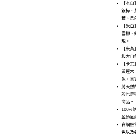
6 期 
合作金
【本白
華南商
12 期
銀樺、
合作金
上海商
華南商
葉、烏
合作金
超商取貨
國泰世
上海商
【米白
華南商
臺灣中
國泰世
LINE Pay
上海商
雪柳、
匯豐（
臺灣中
國泰世
聯邦商
現。
匯豐（
Apple Pay
臺灣中
元大商
【米黃
聯邦商
匯豐（
玉山商
街口支付
元大商
和大自
聯邦商
台新國
玉山商
【卡其
元大商
台灣樂
悠遊付
台新國
玉山商
黃連木
台灣樂
台新國
Google Pa
象，真
台灣樂
將天然
全盈+PAY
彩也是
AFTEE先
商品。
相關說明
100
【關於「A
盈透氣
ATM付款
AFTEE
便利好安
官網販
貨到付款
１．簡單
色以及
２．便利