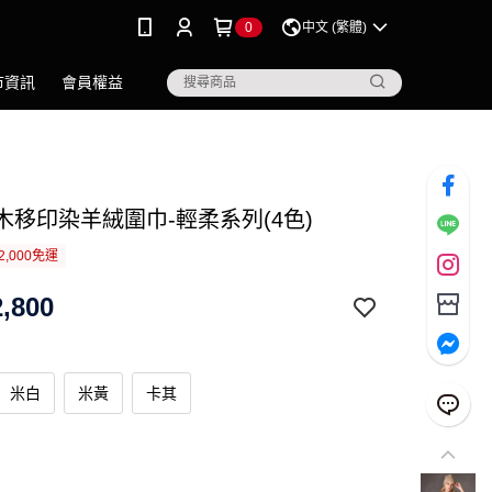
0
中文 (繁體)
市資訊
會員權益
.草木移印染羊絨圍巾-輕柔系列(4色)
2,000免運
,800
米白
米黃
卡其