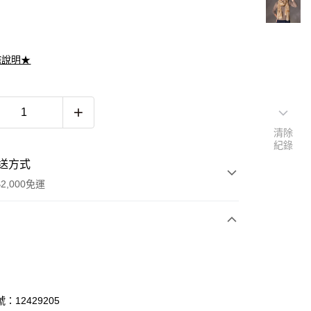
滌說明★
清除
紀錄
送方式
2,000免運
次付款
期付款
0 利率 每期
NT$4,266
21家銀行
：12429205