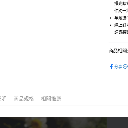
攝光線
３．安心
件獨一
運送方式
【「AFT
羊絨披
１．於結帳
全家超商
付」結帳
線上訂
每筆NT$1
２．訂單
調貨將
３．收到繳
／ATM／
付款後全
※ 請注意
每筆NT$1
商品相關分
絡購買商品
先享後付
7-11超
※ 交易是
Lighte
是否繳費成
每筆NT$1
分享
草木染系
付客戶支
付款後7-
【配件】
【注意事
每筆NT$1
１．透過由
交易，需
新竹物流
求債權轉
說明
商品規格
相關推薦
２．關於
每筆NT$1
https://aft
３．未成
付款後門
「AFTE
免運費
任。
４．使用「