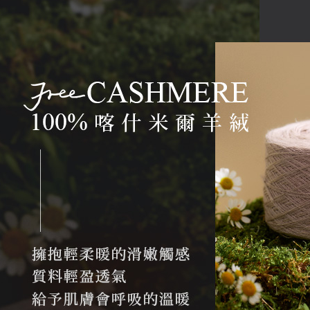
貨到付款
即時審查
結果請求
每筆NT$1
５．嚴禁
形，恩沛
動。