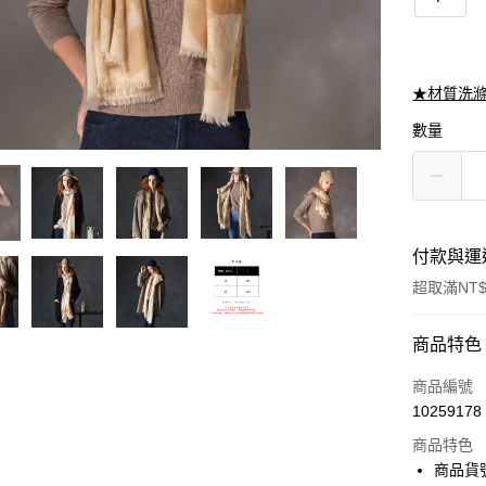
★材質洗
數量
付款與運
超取滿NT$
付款方式
商品特色
信用卡一
商品編號
10259178
信用卡分
商品特色
3 期 
商品貨號