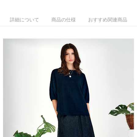
説明
一、 AFTEE代金後払いについて
ATM払い
1.お支払い方法でAFTEE代金後払いを選択すると、携帯電話認証ウィンド
詳細について
商品の仕様
おすすめ関連商品
ウが表示されます。
代金引換
2.SMSで認証してお支払い手続を進めてください。
3.注文するときのお支払いは不要です。商品はご指定の住所に配送されま
す。
配送方法
4.ご注文が完了すると、携帯に支払い通知のSMSが届きます。アプリ会員
の場合は、AFTEE アプリプッシュ通知が届きます。
全家超商取貨付款
5.商品受け取り時のお支払いは不要です。商品を確かめてから、SMSまた
配送毎にNT$100、NT$2,000以上で送料無料
はアプリの通知に従って、4大コンビニ、またはATM/オンラインバンキン
グでお支払いください。
付款後全家超商取貨
代金納付期限は最短で 14 日以内ですので、ご注意ください。AFTEE アプ
配送毎にNT$100、NT$2,000以上で送料無料
リをダウンロードして AFTEE 会員になるとお支払い期限を最長 45 日以内
まで延長できます。
7-11超商取貨付款
配送毎にNT$100、NT$2,000以上で送料無料
お支払期限は、ショップが請求した期日と、AFTEEで延長できる日数をも
とに計算されます。AFTEEで注文すると、商品を受け取るまで支払い期限
付款後7-11超商取貨
を延長できますが、商品を期限内に受け取れない場合があります（例：予
約商品や商品到着日が比較的遅い商品）。そのため、商品到着の有無に関
配送毎にNT$100、NT$2,000以上で送料無料
わらず、AFTEEで指定された期限内にお支払いください。
新竹物流宅配
二、支払い限度額
配送毎にNT$100、NT$2,000以上で送料無料
1.初回 AFTEEを ご利用の際に、認証結果及び当社の審査の結果に基づ