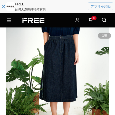
FREE
アプリを起動
台灣天然纖維時尚女裝
0
1
/
6