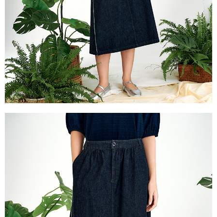
き、限度額が設定されます。
2.決済金額は最低NT$20です。
付款後門市自取
3.現在、台湾の会員のみご利用いただけます。
送料無料
三、利用規約「AFTEE代金後払い」（以下当サービスという）はネットプ
貨到付款
ロテクションズ（以下 AFTEE という）が提供し、AFTEEが代金を徴収し
ます。当サービスご利用の際に提供しなければならない個人情報（注文者
配送毎にNT$100、NT$2,000以上で送料無料
の氏名、電話番号、受取人の氏名、電話番号、受取人住所を含むがこれに
限らない）は、AFTEEに渡され当サービスで必要な範囲内で利用されま
す。AFTEEの個人情報の収集、処理、利用について、詳細はAFTEE公式ホ
ームページの『個人情報の収集、処理及び利用に関する声明』をご参照く
ださい（
https://aftee.tw/privacypolicy/
）。
AFTEEの初回ご利用の際に、審査を通過すれば、最高額がNT$10,000にな
ります。支払い期限を過ぎた場合、その金額に基づいて年利20%の遅延滞
納金が加算されます。未成年の利用者は、事前に法定代理人または後見人
の同意を得ればAFTEEをご利用いただけます。
個人情報の処理、利用について疑問がある、または関連する法律の権利を
行使したい場合は、ネットプロテクションズ
cs_tw@netprotections.co.jp
にご連絡ください。上記に示した個人情報を、必要な購入注文書とあわせ
てAFTEEにご提供いただく、またはAFTEEにあなたの個人情報の収集、処
理、利用を許可することににご同意いただけない場合は、当サービスを選
択しないでください。