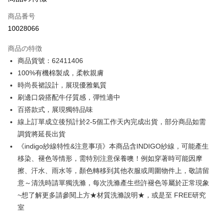
クレジットカード1回払い
商品番号
クレジットカード分割払い
10028066
3回払い、金利0、毎回
NT$633
21行の銀行
商品の特徴
6回払い、金利0、毎回
NT$316
21行の銀行
合作金庫商業銀行
第一商業銀行
商品貨號：62411406
華南商業銀行
彰化商業銀行
12回払い、金利0、毎回
NT$158
21行の銀行
合作金庫商業銀行
第一商業銀行
100%有機棉製成，柔軟親膚
上海商業儲蓄銀行
台北富邦商業銀行
華南商業銀行
彰化商業銀行
合作金庫商業銀行
第一商業銀行
コンビニ店頭代金引換
国泰世華商業銀行
兆豐國際商業銀行
時尚長裙設計，展現優雅氣質
上海商業儲蓄銀行
台北富邦商業銀行
華南商業銀行
彰化商業銀行
台湾中小企業銀行
台中商業銀行
刷邊口袋搭配牛仔質感，彈性適中
国泰世華商業銀行
兆豐國際商業銀行
LINE Pay
上海商業儲蓄銀行
台北富邦商業銀行
HSBC(台湾)商業銀行
華泰商業銀行
台湾中小企業銀行
台中商業銀行
百搭款式，展現獨特品味
国泰世華商業銀行
兆豐國際商業銀行
聯邦商業銀行
遠東国際商業銀行
HSBC(台湾)商業銀行
華泰商業銀行
Apple Pay
線上訂單成立後預計於2-5個工作天內完成出貨，部分商品如需
台湾中小企業銀行
台中商業銀行
元大商業銀行
永豐商業銀行
聯邦商業銀行
遠東国際商業銀行
HSBC(台湾)商業銀行
華泰商業銀行
調貨將延長出貨
玉山商業銀行
星展(台湾)商業銀行
JKOPAY
元大商業銀行
永豐商業銀行
聯邦商業銀行
遠東国際商業銀行
台新國際商業銀行
中国信託商業銀行
《indigo紗線特性&注意事項》本商品含INDIGO紗線，可能產生
玉山商業銀行
星展(台湾)商業銀行
元大商業銀行
永豐商業銀行
台湾楽天クレジットカード会社
Easy Wallet
移染、褪色等情形，需特別注意保養噢！例如穿著時可能因摩
台新國際商業銀行
中国信託商業銀行
玉山商業銀行
星展(台湾)商業銀行
台湾楽天クレジットカード会社
擦、汗水、雨水等，顏色轉移到其他衣服或周圍物件上，敬請留
台新國際商業銀行
中国信託商業銀行
Google Pay
意～清洗時請單獨洗滌，每次洗滌產生些許褪色等屬於正常現象
台湾楽天クレジットカード会社
Plus Pay
~想了解更多請參閱上方★材質洗滌說明★，或是至 FREE研究
室
AFTEE代金後払い